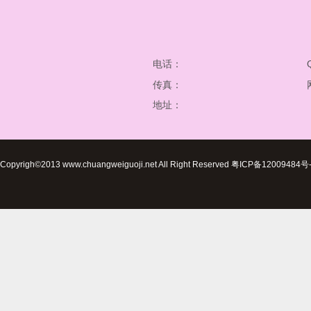
电话：
传真：
地址：
Copyrigh©2013 www.chuangweiguoji.net All Right Reserved 粤ICP备12009484号