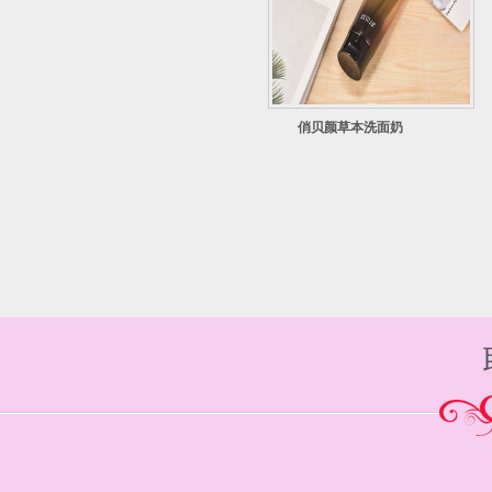
俏贝颜草本洗面奶